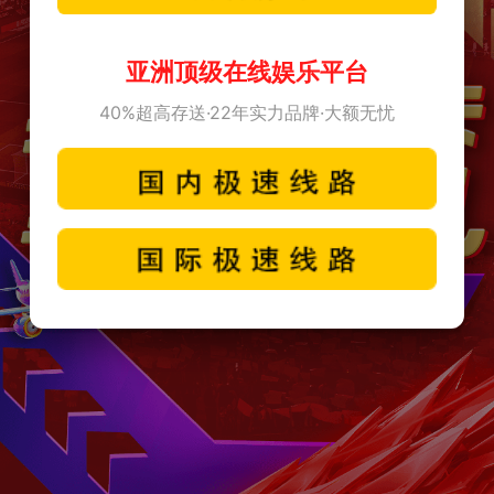
亚洲顶级在线娱乐平台
40%超高存送·22年实力品牌·大额无忧