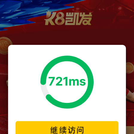
721ms